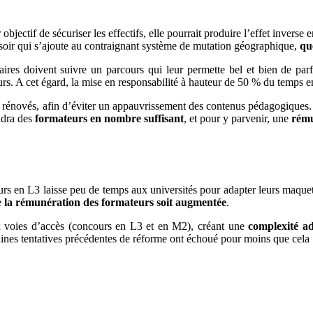
 objectif de sécuriser les effectifs, elle pourrait produire l’effet inverse 
ussoir qui s’ajoute au contraignant système de mutation géographique,
qu
iaires doivent suivre un parcours qui leur permette bel et bien de par
urs. A cet égard, la mise en responsabilité à hauteur de 50 % du temps 
énovés, afin d’éviter un appauvrissement des contenus pédagogiques. 
audra des
formateurs en nombre suffisant
, et pour y parvenir, une
rému
rs en L3 laisse peu de temps aux universités pour adapter leurs maqu
e
la rémunération des formateurs soit augmentée
.
x voies d’accès (concours en L3 et en M2), créant une
complexité ad
ines tentatives précédentes de réforme ont échoué pour moins que cela 