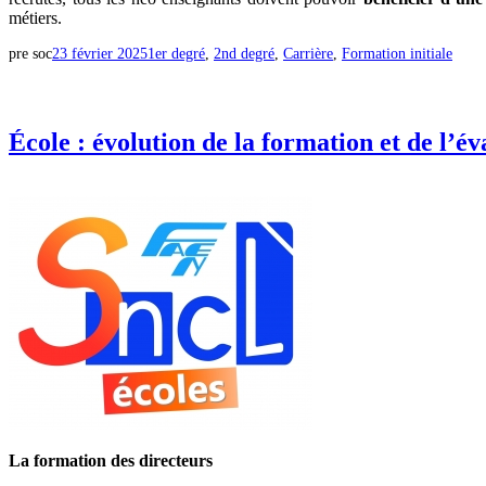
métiers.
pre soc
23 février 2025
1er degré
, 
2nd degré
, 
Carrière
, 
Formation initiale
École : évolution de la formation et de l’év
La formation des directeurs