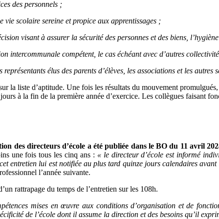
ices des personnels ;
e vie scolaire sereine et propice aux apprentissages ;
cision visant à assurer la sé
curité des personnes et des biens, l’hygiène 
n intercommunale compétent, le cas échéant avec d’autres collectivités 
s représentants élus des parents d’élèves, les associations et les autres s
 sur la liste d’aptitude. Une fois les résultats du mouvement promulgués,
s jours à la fin de la première année d’exercice. Les collègues faisant f
ion des directeurs d’école a été publiée dans le BO du 11 avril 202
ins une fois tous les cinq ans :
« le
directeur d’école est informé indi
cet entretien lui est notifiée au plus tard quinze jours calendaires avant
rofessionnel l’année suivante.
un rattrapage du temps de l’entretien sur les 108h.
mpétences mises en œuvre aux conditions d’organisation et de fonctio
cificité de l’école dont il assume la direction et des besoins qu’il expri