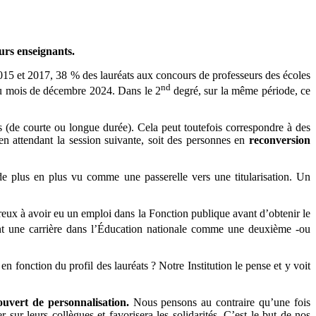
ours enseignants.
15 et 2017, 38 % des lauréats aux concours de professeurs des écoles
nd
u mois de décembre 2024. Dans le 2
degré, sur la même période, ce
ls (de courte ou longue durée). Cela peut toutefois correspondre à des
en attendant la session suivante, soit des personnes en
reconversion
e plus en plus vu comme une passerelle vers une titularisation. Un
eux à avoir eu un emploi dans la Fonction publique avant d’obtenir le
t une carrière dans l’Éducation nationale comme une deuxième -ou
 en fonction du profil des lauréats ? Notre Institution le pense et y voit
ouvert de personnalisation.
Nous pensons au contraire qu’une fois
sur leurs collègues et favorisera les solidarités. C’est le but de nos