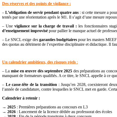
Des réserves et des points de vigilance :
–
L’obligation de servir pendant quatre ans
: si cette mesure a pour
tentés par une réorientation après le M1. Il s’agit d’une mesure repo
– Une
vigilance sur la charge de travail :
les fonctionnaires stag
d’enseignement improvisé
pour pallier le manque actuel de professe
– Le SNCL exige des
garanties budgétaires
pour les masters MEEF r
des quotas au détriment de l’expertise disciplinaire et didactique. Il f
Un calendrier ambitieux, des risques réels
:
– La
mise en œuvre dès septembre 2025
des préparations au concou
manquant de formateurs qualifiés. A ce titre, le SNCL appelle à ce qu
–
Le casse-tête de la transition
: Jusqu’en 2028, coexisteront deu
l’année de candidature, contre lesquelles le SNCL met en garde. Certa
Calendrier à retenir :
→
2025
: Premières préparations au concours en L3
→
2026
: Lancement de la licence dédiée au professorat des écoles
→
2028
: Fin de la période transitoire à deux concours