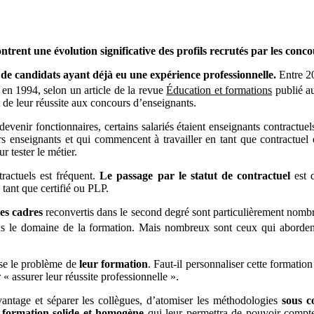
ntrent une évolution significative des profils recrutés par les conc
 de candidats ayant déjà eu une expérience professionnelle.
Entre 20
 en 1994, selon un article de la revue
Éducation et formations
publié a
de leur réussite aux concours d’enseignants.
evenir fonctionnaires, certains salariés étaient enseignants contractue
rs enseignants et qui commencent à travailler en tant que contractuel 
r tester le métier.
ractuels est fréquent.
Le passage par le statut de contractuel
est d
 tant que certifié ou PLP.
les cadres
reconvertis dans le second degré sont particulièrement nombr
s le domaine de la formation. Mais nombreux sont ceux qui aborden
se le problème de
leur formation
. Faut-il personnaliser cette formation
assurer leur réussite professionnelle ».
ntage et séparer les collègues, d’atomiser les méthodologies
sous c
 formation solide et homogène
qui leur permettra de pouvoir compter 