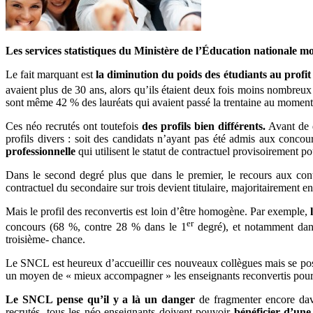
Les services statistiques du Ministère de l’Éducation nationale mo
Le fait marquant est
la diminution du poids des étudiants au profit
avaient plus de 30 ans, alors qu’ils étaient deux fois moins nombreux
sont même 42 % des lauréats qui avaient passé la trentaine au moment 
Ces néo recrutés ont toutefois
des profils bien différents.
Avant de d
profils divers : soit des candidats n’ayant pas été admis aux concou
professionnelle
qui utilisent le statut de contractuel provisoirement pou
Dans le second degré plus que dans le premier, le recours aux cont
contractuel du secondaire sur trois devient titulaire, majoritairement en
Mais le profil des reconvertis est loin d’être homogène. Par exemple,
er
concours (68 %, contre 28 % dans le 1
degré), et notamment dan
troisième- chance.
Le SNCL est heureux d’accueillir ces nouveaux collègues mais se po
un moyen de « mieux accompagner » les enseignants reconvertis pour « 
Le SNCL pense qu’il y a là un danger
de fragmenter encore dava
recrutés, tous les néo enseignants doivent pouvoir
bénéficier d’une