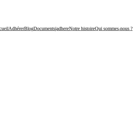
ueil
Adhérer
Blog
Documents
jadhere
Notre histoire
Qui sommes-nous ?